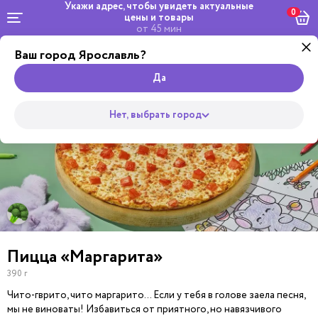
Укажи адрес, чтобы увидеть
актуальные
0
цены и товары
от 45 мин
Ваш город Ярославль?
Комбо и
Роллы
сеты
Wok
Супы
Закуски
Салаты
Горяч
Пицца
Да
Нет, выбрать город
Пицца «Маргарита»
390 г
Чито-гврито, чито маргарито… Если у тебя в голове заела песня,
мы не виноваты! Избавиться от приятного, но навязчивого