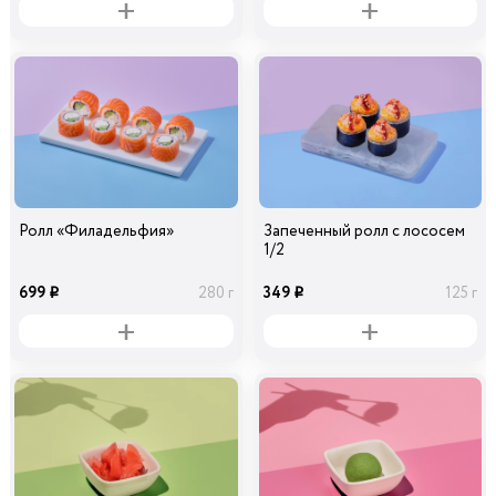
Ролл «Филадельфия»
Запеченный ролл с лососем
1/2
699
349
280 г
125 г
i
i