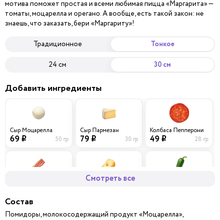
мотива поможет простая и всеми любимая пицца «Маргарита» —
томаты, моцарелла и орегано. А вообще, есть такой закон: не
знаешь, что заказать, бери «Маргариту»!
Традиционное
Тонкое
24 см
30 см
Добавить ингредиенты
Сыр Моцарелла
Сыр Пармезан
Колбаса Пепперони
69
79
49
50 гр
30 гр
28 гр
i
i
i
Смотреть все
Бекон
Сыр Чеддер
Перец халапеньо
59
69
29
40 гр
30 гр
10 гр
i
i
i
Состав
Помидоры, молокосодержащий продукт «Моцарелла»,