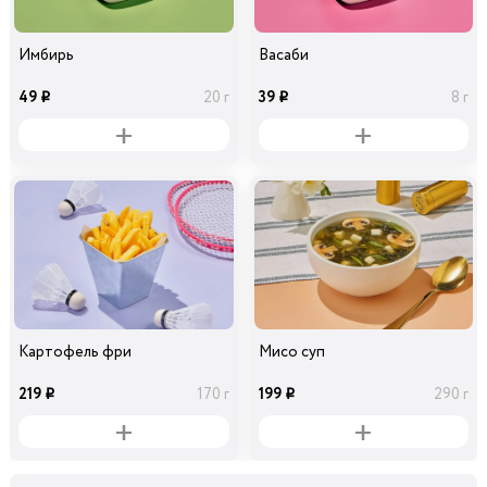
Имбирь
Васаби
49
39
20 г
8 г
i
i
Картофель фри
Мисо суп
219
199
170 г
290 г
i
i