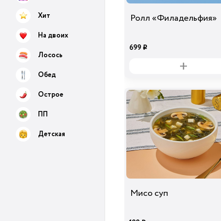
Хит
Ролл «Филадельфия»
На двоих
699
i
Лосось
Обед
Острое
ПП
Детская
Мисо суп