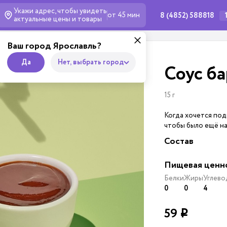
Укажи адрес, чтобы увидеть
от 45 мин
8 (4852) 588818
актуальные
цены и товары
Ваш город Ярославль?
Да
Нет, выбрать город
Соус б
15 г
Когда хочется под
чтобы было ещё н
Состав
Пищевая ценн
Белки
Жиры
Углево
0
0
4
59
i