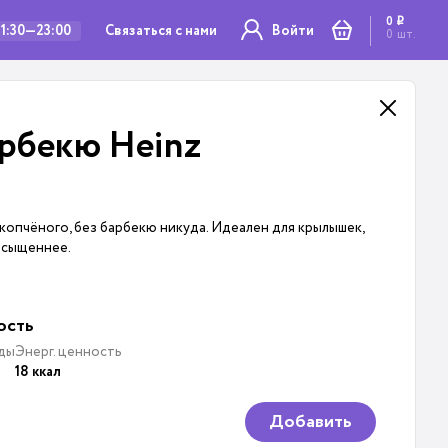
0
i
Связаться с нами
11:30—23:00
Войти
0
шт.
арбекю Heinz
копчёного, без барбекю никуда. Идеален для крылышек,
асыщеннее.
ость
ды
Энерг. ценность
18 ккал
Добавить