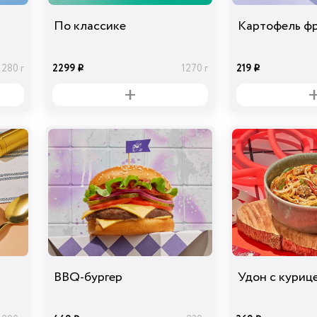
По классике
Картофель ф
2299
219
280 г
1270 г
i
i
BBQ-бургер
Удон с куриц