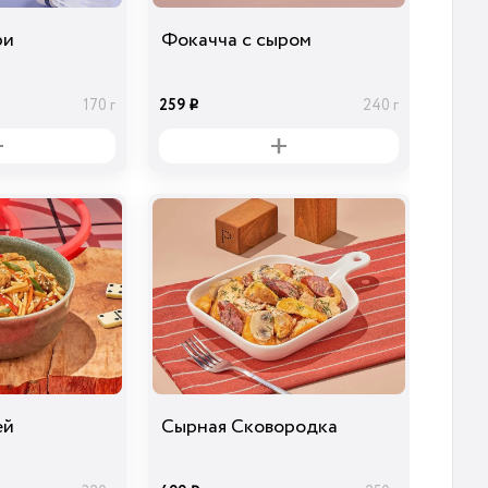
ри
Фокачча с сыром
259
170 г
240 г
i
ей
Сырная Сковородка