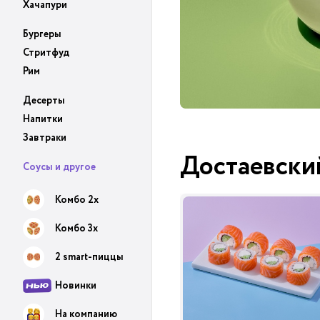
Хачапури
Бургеры
Стритфуд
Рим
Десерты
Напитки
Завтраки
Достаевски
Соусы и другое
Комбо 2х
Комбо 3х
2 smart-пиццы
Новинки
На компанию