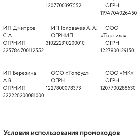
1207700397552
ОГРН
1194704026450
ИП Дмитров
ИП Головачев А. А.
ООО
С.А.
ОГРНИП
«Тортила»
ОГРНИП
310222310200010
ОГРН
325784700112552
1227800129150
ИП Березина
ООО «Топфуд»
ООО «МК»
А.В.
ОГРН
ОГРН
ОГРНИП
1227800078373
1207700288630
322220200081000
Условия использования промокодов