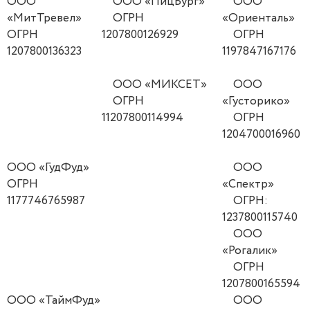
ООО
ООО «ПицБург»
ООО
«МитТревел»
ОГРН
«Ориенталь»
ОГРН
1207800126929
ОГРН
1207800136323
1197847167176
ООО «МИКСЕТ»
ООО
ОГРН
«Густорико»
11207800114994
ОГРН
1204700016960
ООО «ГудФуд»
ООО
ОГРН
«Спектр»
1177746765987
ОГРН:
1237800115740
ООО
«Рогалик»
ОГРН
1207800165594
ООО «ТаймФуд»
ООО