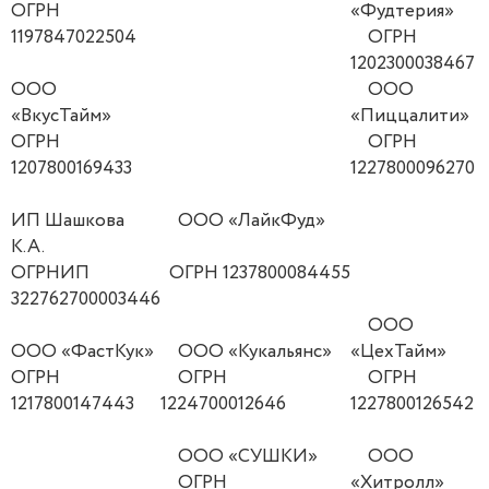
ОГРН
«Фудтерия»
1197847022504
ОГРН
1202300038467
ООО
ООО
«ВкусТайм»
«Пиццалити»
ОГРН
ОГРН
1207800169433
1227800096270
ИП Шашкова
ООО «ЛайкФуд»
К.А.
ОГРНИП
ОГРН 1237800084455
322762700003446
ООО
ООО «ФастКук»
ООО «Кукальянс»
«ЦехТайм»
ОГРН
ОГРН
ОГРН
1217800147443
1224700012646
1227800126542
ООО «СУШКИ»
ООО
ОГРН
«Хитролл»