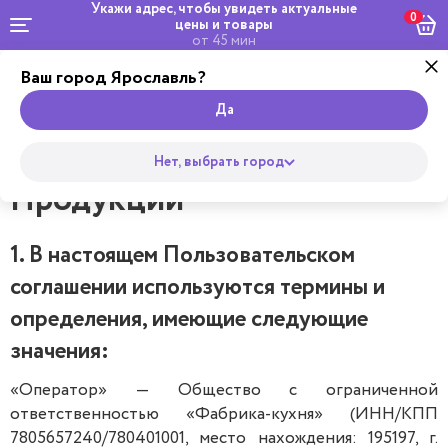
Укажи адрес, чтобы увидеть
актуальные
0
цены и товары
от 45 мин
Пользовательское
Ваш город Ярославль?
соглашение сервиса по
Да
заказу и доставке
Нет, выбрать город
Продукции
1. В настоящем Пользовательском
соглашении используются термины и
определения, имеющие следующие
значения:
«Оператор» — Общество с ограниченной
ответственностью «Фабрика-кухня» (ИНН/КПП
7805657240/780401001, место нахождения: 195197, г.