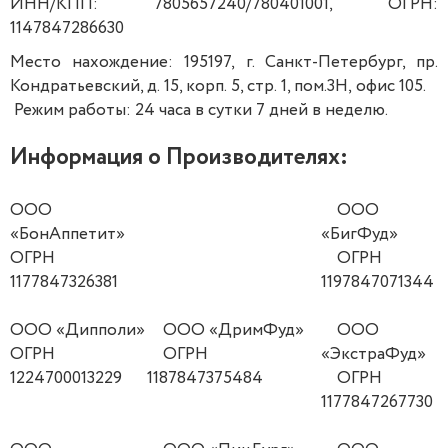
ИНН/КПП: 7805657240/780401001, ОГРН:
1147847286630
Место нахождение: 195197, г. Санкт-Петербург, пр.
Кондратьевский, д. 15, корп. 5, стр. 1, пом.3Н, офис 105.
Режим работы: 24 часа в сутки 7 дней в неделю.
Информация о Производителях:
ООО
ООО
«БонАппетит»
«БигФуд»
ОГРН
ОГРН
1177847326381
1197847071344
ООО «Дипполи»
ООО «ДримФуд»
ООО
ОГРН
ОГРН
«ЭкстраФуд»
1224700013229
1187847375484
ОГРН
1177847267730