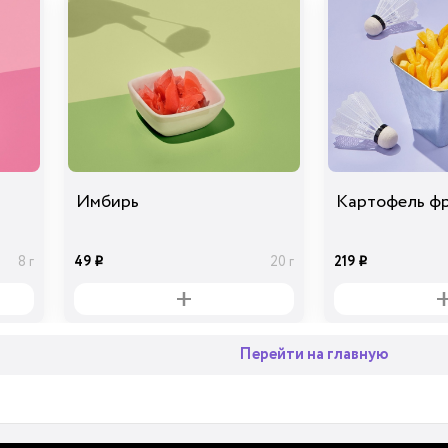
Имбирь
Картофель ф
49
219
8 г
20 г
i
i
Перейти на главную