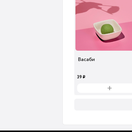
Васаби
39
i