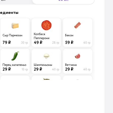
редиенты
Колбаса
Сыр Пармезан
Бекон
Пепперони
79
59
49
30 гр
40 гр
28 гр
i
i
i
Перец халапеньо
Шампиньоны
Ветчина
29
29
29
10 гр
40 гр
40 гр
i
i
i
Лук
Маслины черные
Помидоры
Карамелизирован
б/к
ный
39
39
39
45 гр
20 гр
15 гр
i
i
i