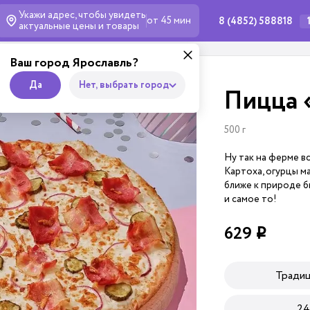
Укажи адрес, чтобы увидеть
от 45 мин
8 (4852) 588818
актуальные
цены и товары
Ваш город Ярославль?
Да
Нет, выбрать город
Пицца 
500 г
Ну так на ферме вс
Картоха, огурцы м
ближе к природе бы
и самое то!
629
i
Тради
24