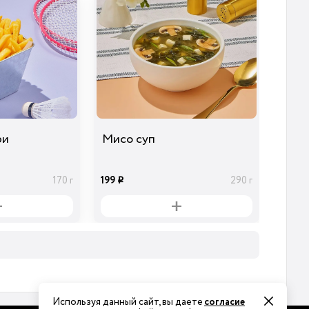
ри
Мисо суп
199
170 г
290 г
i
Используя данный сайт, вы даете
согласие