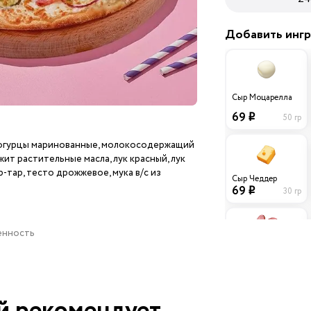
Добавить инг
Сыр Моцарелла
69
50 гр
i
 огурцы маринованные, молокосодержащий
ит растительные масла, лук красный, лук
-тар, тесто дрожжевое, мука в/с из
Сыр Чеддер
69
30 гр
i
ценность
Колбаски
Охотничьи
39
40 гр
i
й рекомендует