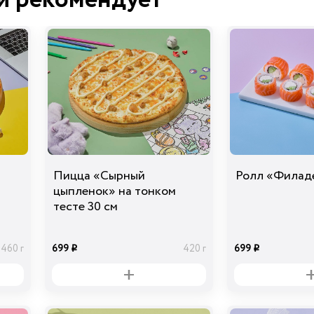
Ананасы
консервированны
е
39
40 гр
i
Перец болгарский
красный
39
30 гр
i
Пицца «Сырный
Ролл «Филад
цыпленок» на тонком
тесте 30 см
699
699
460 г
420 г
i
i