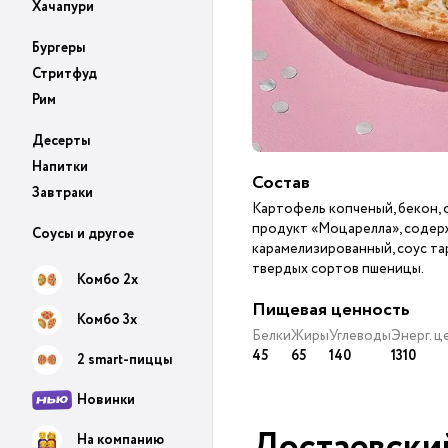
Хачапури
Бургеры
Стритфуд
Рим
Десерты
Напитки
Состав
Завтраки
Картофель копченый, бекон,
продукт «Моцарелла», содерж
Соусы и другое
карамелизированный, соус тар
твердых сортов пшеницы.
Комбо 2х
Пищевая ценность
Комбо 3х
Белки
Жиры
Углеводы
Энерг. 
45
65
140
1310
2 smart-пиццы
Новинки
Достаевски
На компанию