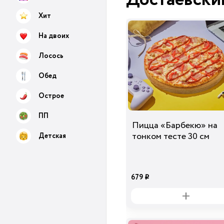
Хит
На двоих
Лосось
Обед
Острое
ПП
Пицца «Барбекю» на
тонком тесте 30 см
Детская
679
i