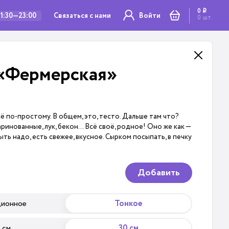
0
i
Связаться с нами
11:30—23:00
Войти
0
шт.
«Фермерская»
ё по-простому. В общем, это, тесто. Дальше там что?
аринованные, лук, бекон… Всё своё, родное! Оно же как —
ть надо, есть свежее, вкусное. Сырком посыпать, в печку
Добавить
ционное
Тонкое
 см
30 см