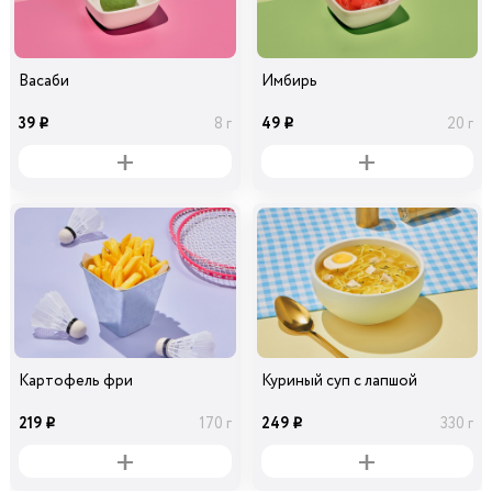
Васаби
Имбирь
39
49
8 г
20 г
i
i
Картофель фри
Куриный суп с лапшой
219
249
170 г
330 г
i
i