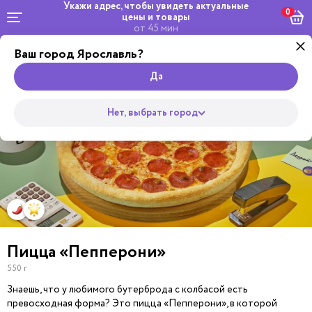
Укажи адрес, чтобы увидеть
актуальные
0
цены и товары
от 45 мин
Ваш город Ярославль?
Комбо и
Роллы
сеты
Wok
Супы
Закуски
Салаты
Горяч
Пицца
Да
Нет, выбрать город
Пицца «Пепперони»
550 г
Знаешь, что у любимого бутерброда с колбасой есть
превосходная форма? Это пицца «Пепперони», в которой