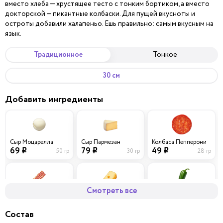
вместо хлеба — хрустящее тесто с тонким бортиком, а вместо
докторской — пикантные колбаски. Для пущей вкусноты и
остроты добавили халапеньо. Ешь правильно: самым вкусным на
язык.
Традиционное
Тонкое
30 см
Добавить ингредиенты
Сыр Моцарелла
Сыр Пармезан
Колбаса Пепперони
69
79
49
50 гр
30 гр
28 гр
i
i
i
Смотреть все
Бекон
Сыр Чеддер
Перец халапеньо
59
69
29
40 гр
30 гр
10 гр
i
i
i
Состав