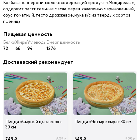
Колбаса пепперони, молокосодержащий продукт «Моцарелла»,
содержит растительные масла, перец халапеньо маринованный,
соус томатный, тесто дрожжевое, мука в/с из твердых сортов
Шампиньоны
Ветчина
Колбаски Охотничьи
29
29
39
пшеницы.
40 гр
40 гр
40 гр
i
i
i
Пищевая ценность
Белки
Жиры
Углеводы
Энерг. ценность
72
66
94
1276
Лук
Помидоры
Маслины черные б/к
Карамелизированны
й
Достаевский рекомендует
39
39
39
45 гр
20 гр
15 гр
i
i
i
Ананасы
Огурцы
Лук Красный
консервированные
маринованные
29
39
29
20 гр
40 гр
30 гр
i
i
i
Пицца «Сырный цыпленок»
Пицца «Четыре сыра» 30 см
30 см
Перец болгарский
Сыр Дор-Блю
красный
749
649
605 г
525 г
i
i