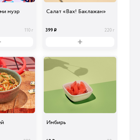
ами муэр
Салат «Вах! Баклажан»
399
110 г
220 г
i
ей
Имбирь