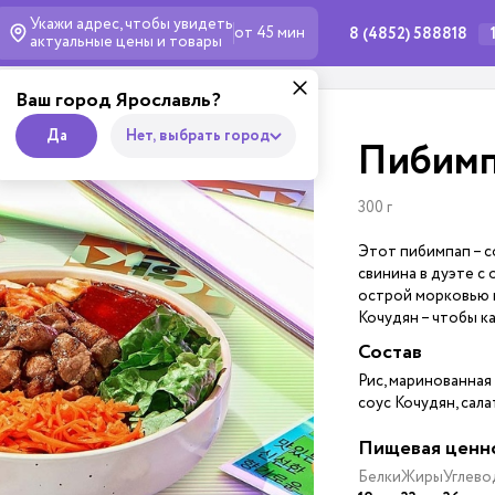
Укажи адрес, чтобы увидеть
от 45 мин
8 (4852) 588818
актуальные
цены и товары
Ваш город Ярославль?
Да
Нет, выбрать город
Пибимп
300 г
Этот пибимпап – с
свинина в дуэте с
острой морковью 
Кочудян – чтобы к
Состав
Рис, маринованная 
соус Кочудян, сал
Пищевая ценн
Белки
Жиры
Углево