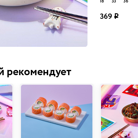
18
33
36
369
i
й рекомендует