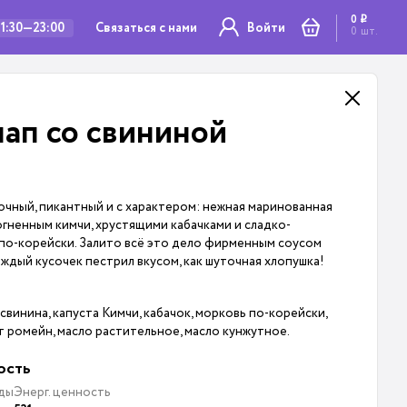
0
i
Связаться с нами
11:30—23:00
Войти
0
шт.
ап со свининой
очный, пикантный и с характером: нежная маринованная
 огненным кимчи, хрустящими кабачками и сладко-
по-корейски. Залито всё это дело фирменным соусом
аждый кусочек пестрил вкусом, как шуточная хлопушка!
свинина, капуста Кимчи, кабачок, морковь по-корейски,
ат ромейн, масло растительное, масло кунжутное.
ость
ды
Энерг. ценность