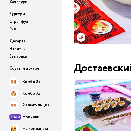
Хачапури
Бургеры
Стритфуд
Рим
Десерты
Напитки
Завтраки
Достаевски
Соусы и другое
Комбо 2х
Комбо 3х
2 smart-пиццы
Новинки
На компанию