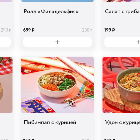
Ролл «Филадельфия»
Салат с гриб
699
199
290 г
280 г
i
i
Пибимпап с курицей
Удон с куриц