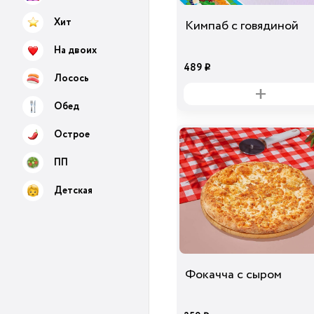
Хит
Кимпаб с говядиной
На двоих
489
i
Лосось
Обед
Острое
ПП
Детская
Фокачча с сыром