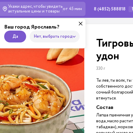
Укажи адрес, чтобы увидеть
от 45 мин
8 (4852) 588818
актуальные
цены и товары
Ваш город Ярославль?
Да
Нет, выбрать город
Тигров
удон
330 г
Ты лев, ты волк, т
собственного досто
сочный болгарский
втянуться.
Состав
Лапша пшеничная уд
вода, масло растит
табаджан), морковь
репчатый, масло ра