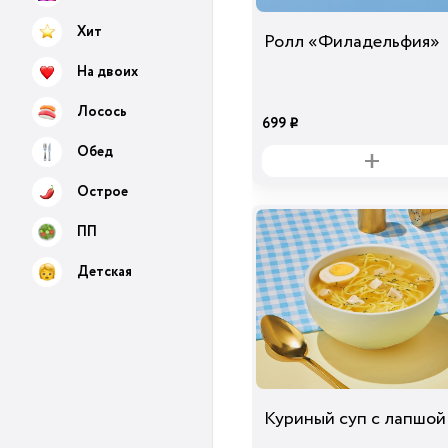
Хит
Ролл «Филадельфия»
На двоих
Лосось
699
i
Обед
Острое
ПП
Детская
Куриный суп с лапшой