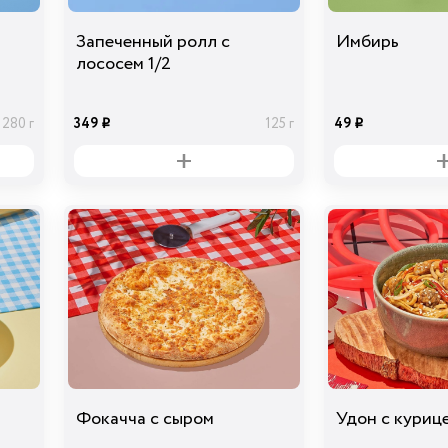
Запеченный ролл с
Имбирь
лососем 1/2
349
49
280 г
125 г
i
i
Фокачча с сыром
Удон с куриц