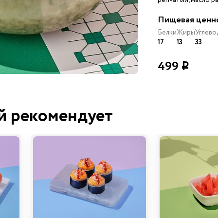
Пищевая ценн
Белки
Жиры
Углево
17
13
33
499
i
й рекомендует