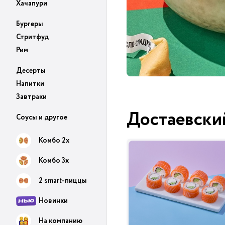
Хачапури
Бургеры
Стритфуд
Рим
Десерты
Напитки
Завтраки
Достаевски
Соусы и другое
Комбо 2х
Комбо 3х
2 smart-пиццы
Новинки
На компанию