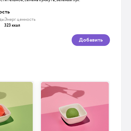
ость
ды
Энерг. ценность
323 ккал
Добавить