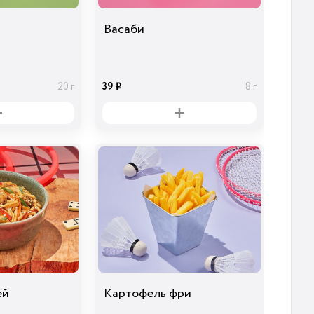
Васаби
39
20 г
8 г
i
ей
Картофель фри