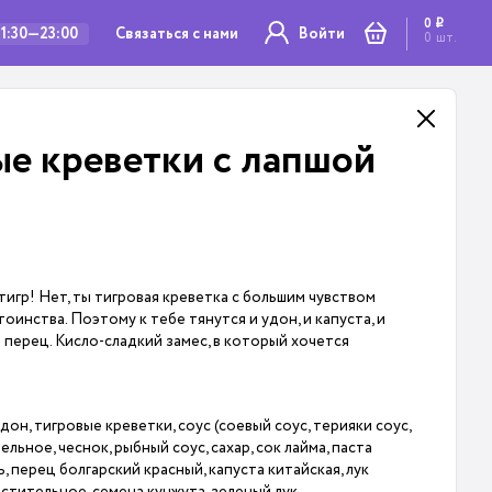
0
i
Связаться с нами
11:30—23:00
Войти
0
шт.
ые креветки с лапшой
ы тигр! Нет, ты тигровая креветка с большим чувством
инства. Поэтому к тебе тянутся и удон, и капуста, и
 перец. Кисло-сладкий замес, в который хочется
он, тигровые креветки, соус (соевый соус, терияки соус,
ельное, чеснок, рыбный соус, сахар, сок лайма, паста
, перец болгарский красный, капуста китайская, лук
стительное, семена кунжута, зеленый лук.