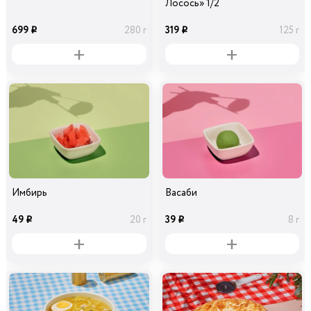
Лосось» 1/2
699
319
280 г
125 г
i
i
Имбирь
Васаби
49
39
20 г
8 г
i
i