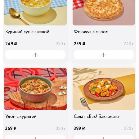
Куриный суп с лапшой
Фокачча с сыром
249
259
330 г
240 г
i
i
Удон с курицей
Салат «Вах! Баклажан»
369
399
320 г
220 г
i
i