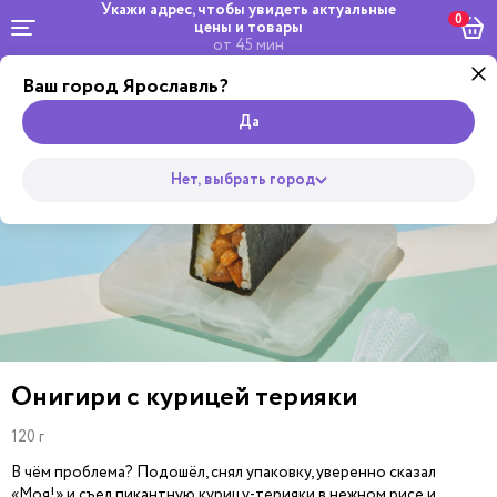
Укажи адрес, чтобы увидеть
актуальные
0
цены и товары
от 45 мин
Ваш город Ярославль?
Комбо и
Роллы
сеты
Wok
Пицца
Супы
Закуски
Салаты
Горяч
Да
Нет, выбрать город
Онигири с курицей терияки
120 г
В чём проблема? Подошёл, снял упаковку, уверенно сказал
«Моя!» и съел пикантную курицу-терияки в нежном рисе и