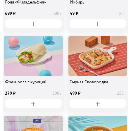
Ролл «Филадельфия»
Имбирь
699
49
280 г
20 г
i
i
Фреш-ролл с курицей
Сырная Сковородка
279
499
200 г
250 г
i
i