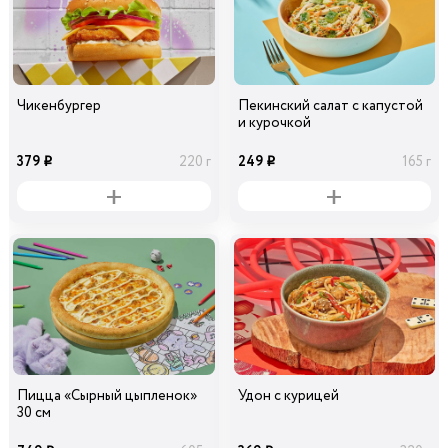
Чикенбургер
Пекинский салат с капустой
и курочкой
379
249
220 г
165 г
i
i
Пицца «Сырный цыпленок»
Удон с курицей
30 см