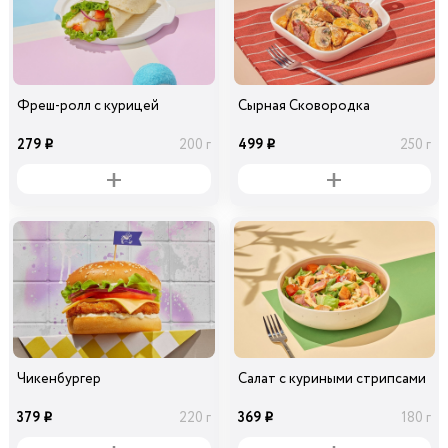
Фреш-ролл с курицей
Сырная Сковородка
279
499
200 г
250 г
i
i
Чикенбургер
Салат с куриными стрипсами
379
369
220 г
180 г
i
i