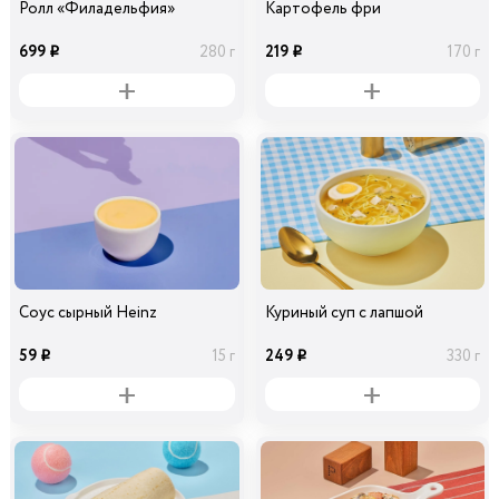
Ролл «Филадельфия»
Картофель фри
699
219
280 г
170 г
i
i
Соус сырный Heinz
Куриный суп с лапшой
59
249
15 г
330 г
i
i