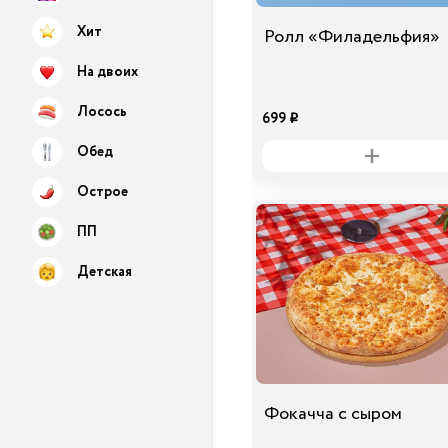
Хит
Ролл «Филадельфия»
На двоих
Лосось
699
i
Обед
Острое
ПП
Детская
Фокачча с сыром