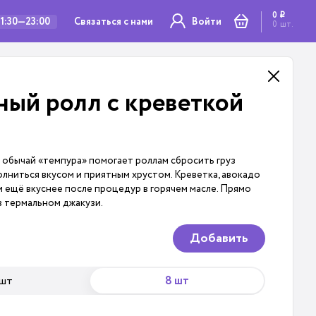
0
i
Связаться с нами
11:30—23:00
Войти
0
шт.
ный ролл с креветкой
обычай «темпура» помогает роллам сбросить груз
лниться вкусом и приятным хрустом. Креветка, авокадо
ли ещё вкуснее после процедур в горячем масле. Прямо
в термальном джакузи.
Добавить
 шт
8 шт