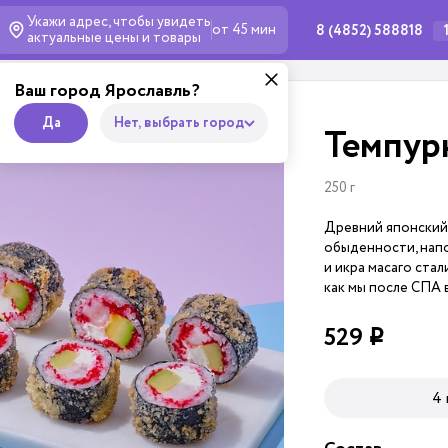
Укажи адрес, чтобы увидеть
от 45 мин
8 (4852) 588818
актуальные
цены и товары
Ваш город Ярославль?
Да
Нет, выбрать город
Темпур
250 г
Древний японский 
обыденности, напо
и икра масаго ста
как мы после СПА 
529
i
4