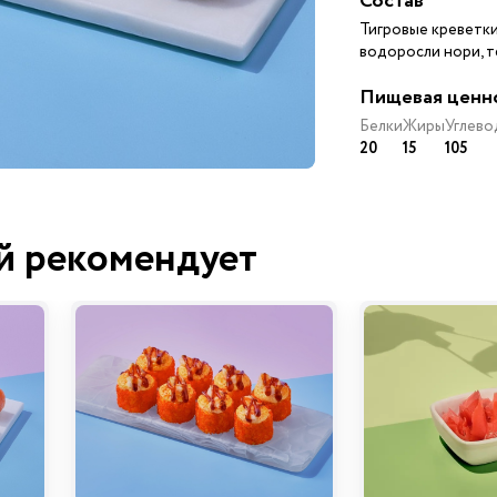
Состав
Тигровые креветки,
водоросли нори, т
Пищевая ценн
Белки
Жиры
Углево
20
15
105
й рекомендует