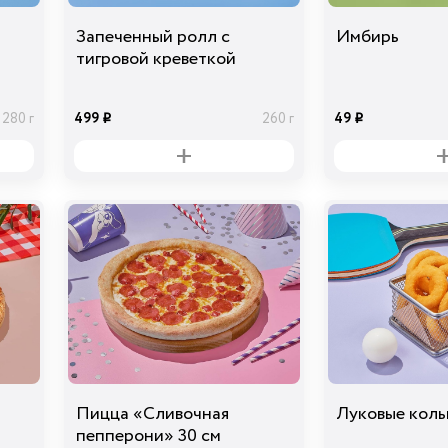
Запеченный ролл с
Имбирь
тигровой креветкой
499
49
280 г
260 г
i
i
Пицца «Сливочная
Луковые коль
пепперони» 30 см