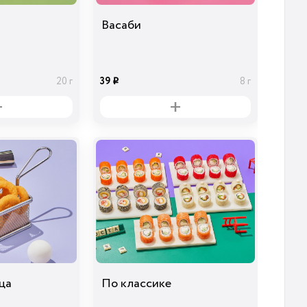
Васаби
39
20 г
8 г
i
ца
По классике