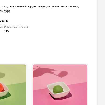
 рис, творожный сыр, авокадо, икра масаго красная,
емпура.
ость
ды
Энерг. ценность
635