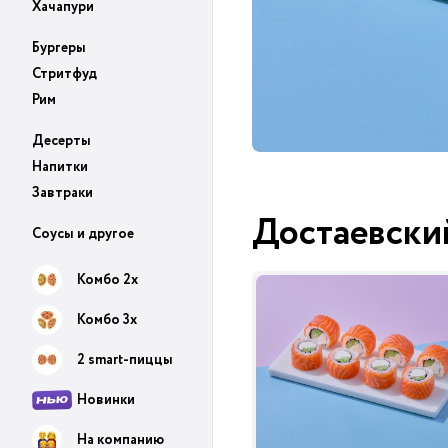
Хачапури
Бургеры
Стритфуд
Рим
Десерты
Напитки
Завтраки
Достаевски
Соусы и другое
Комбо 2х
Комбо 3х
2 smart-пиццы
Новинки
На компанию