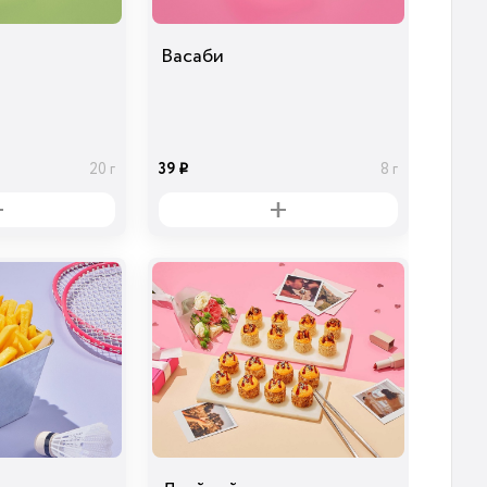
Васаби
39
20 г
8 г
i