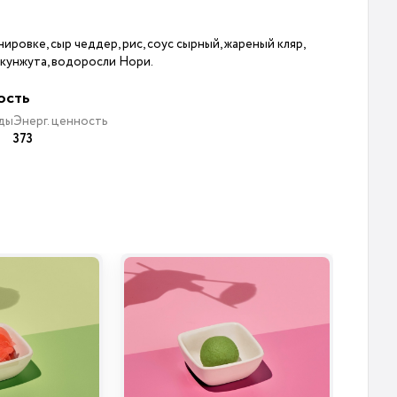
ировке, сыр чеддер, рис, соус сырный, жареный кляр,
а кунжута, водоросли Нори.
ость
ды
Энерг. ценность
373