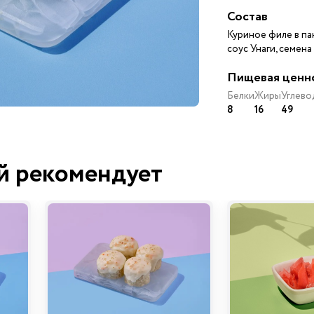
Состав
Куриное филе в пан
соус Унаги, семен
Пищевая ценн
Белки
Жиры
Углево
8
16
49
й рекомендует