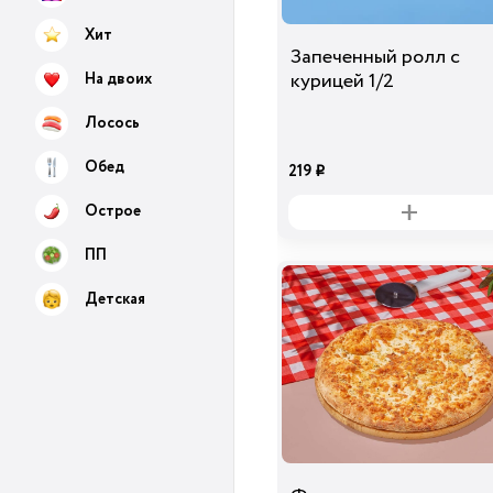
Хит
Запеченный ролл с
курицей 1/2
На двоих
Лосось
Обед
219
i
Острое
ПП
Детская