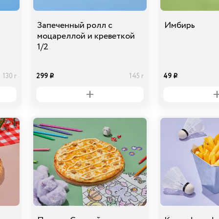
Запеченный ролл с
Имбирь
моцареллой и креветкой
1/2
299
49
130 г
145 г
i
i