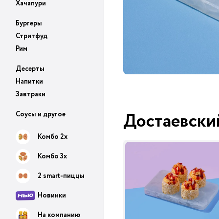
Хачапури
Бургеры
Стритфуд
Рим
Десерты
Напитки
Завтраки
Достаевски
Соусы и другое
Комбо 2х
Комбо 3х
2 smart-пиццы
Новинки
На компанию