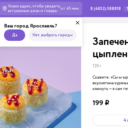
Укажи адрес, чтобы увидеть
от 45 мин
8 (4852) 588818
актуальные
цены и товары
Ваш город Ярославль?
Да
Нет, выбрать город
Запече
цыплен
120 г
Скажите: «Сы-ы-ыр
вкуснятина курячья
клюнуть — я сам те
199
i
4