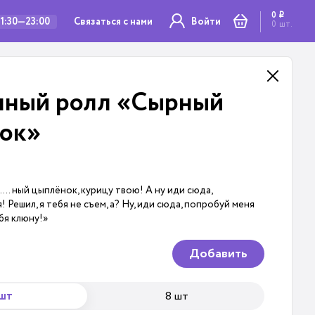
0
i
Связаться с нами
11:30—23:00
Войти
0
шт.
нный ролл «Сырный
ок»
…. ный цыплёнок, курицу твою! А ну иди сюда,
! Решил, я тебя не съем, а? Ну, иди сюда, попробуй меня
бя клюну!»
Добавить
 шт
8 шт