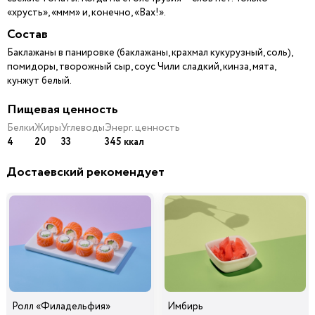
«хрусть», «ммм» и, конечно, «Вах!».
Состав
Баклажаны в панировке (баклажаны, крахмал кукурузный, соль),
помидоры, творожный сыр, соус Чили сладкий, кинза, мята,
кунжут белый.
Пищевая ценность
Белки
Жиры
Углеводы
Энерг. ценность
4
20
33
345 ккал
Достаевский рекомендует
Ролл «Филадельфия»
Имбирь