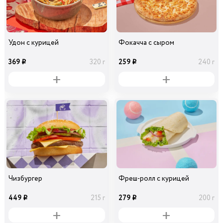
Удон с курицей
Фокачча с сыром
369
259
320 г
240 г
i
i
Чизбургер
Фреш-ролл с курицей
449
279
215 г
200 г
i
i