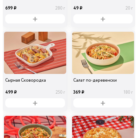
699
49
280 г
20 г
i
i
Сырная Сковородка
Салат по-деревенски
499
369
250 г
180 г
i
i