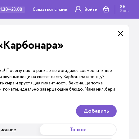
0
i
Связаться с нами
11:30—23:00
Войти
0
шт.
«Карбонара»
ка! Почему никто раньше не догадался совместить две
и вкусных вещи на свете: пасту Карбонара и пиццу?
ь сыра и хрустящая пикантность бекона, щепотка
 и томаты, идеально завершающие блюдо. Мама мия, бери
Добавить
ционное
Тонкое