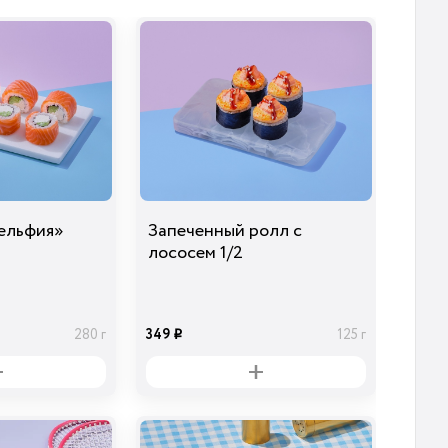
Огурцы
Лук Красный
Сыр Дор-Блю
маринованные
29
39
29
20 гр
10 гр
30 гр
i
i
i
ельфия»
Запеченный ролл с
лососем 1/2
349
280 г
125 г
i