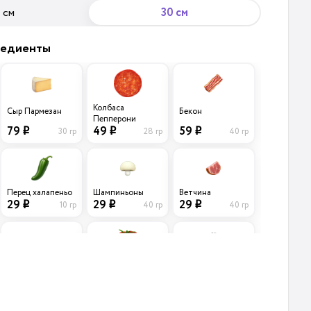
 см
30 см
редиенты
Колбаса
Сыр Пармезан
Бекон
Пепперони
79
59
49
30 гр
40 гр
28 гр
i
i
i
Перец халапеньо
Шампиньоны
Ветчина
29
29
29
10 гр
40 гр
40 гр
i
i
i
Лук
Маслины черные
Помидоры
Карамелизирован
б/к
ный
39
39
39
45 гр
20 гр
15 гр
i
i
i