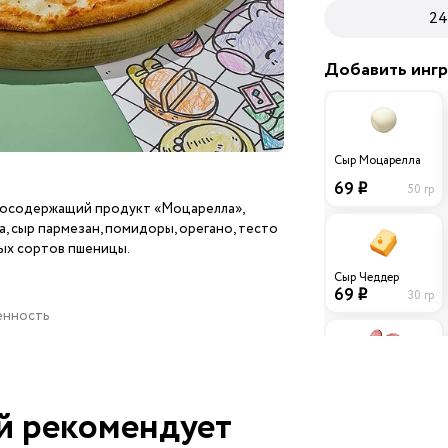
24
Добавить инг
Сыр Моцарелла
69
50 гр
i
окосодержащий продукт «Моцарелла»,
, сыр пармезан, помидоры, орегано, тесто
дых сортов пшеницы.
Сыр Чеддер
69
30 гр
i
ценность
Колбаски
Охотничьи
й рекомендует
39
40 гр
i