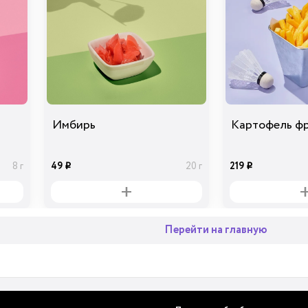
Имбирь
Картофель ф
49
219
8 г
20 г
i
i
Перейти на главную