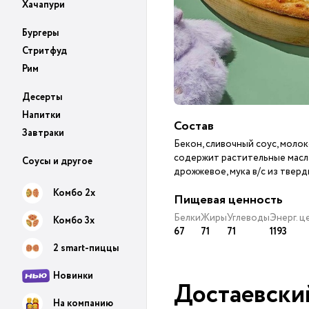
Хачапури
Бургеры
Стритфуд
Рим
Десерты
Напитки
Состав
Завтраки
Бекон, сливочный соус, мол
содержит растительные масла
Соусы и другое
дрожжевое, мука в/с из твер
Комбо 2х
Пищевая ценность
Белки
Жиры
Углеводы
Энерг. 
Комбо 3х
67
71
71
1193
2 smart-пиццы
Новинки
Достаевски
На компанию