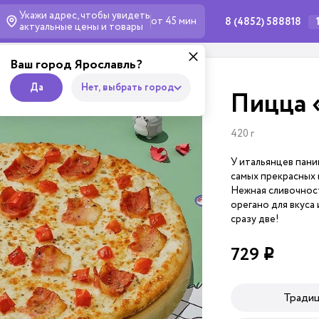
Укажи адрес, чтобы увидеть
от 45 мин
8 (4852) 588818
актуальные
цены и товары
Ваш город Ярославль?
Да
Нет, выбрать город
Пицца 
420 г
У итальянцев пани
самых прекрасных 
Нежная сливочност
орегано для вкуса
сразу две!
729
i
Тради