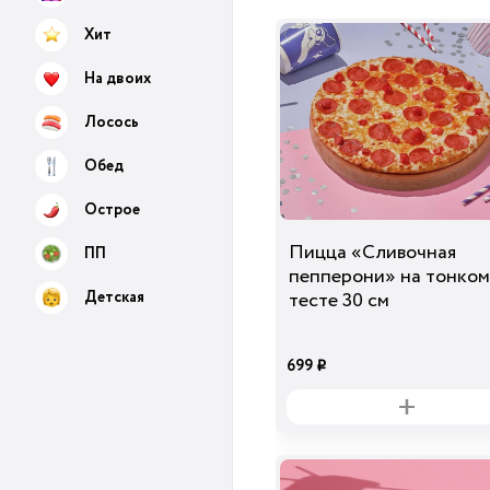
Хит
На двоих
Лосось
Обед
Острое
Пицца «Сливочная
ПП
пепперони» на тонком
Детская
тесте 30 см
699
i