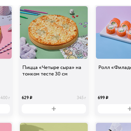
Ананасы
консервированны
е
39
40 гр
i
Перец болгарский
Пицца «Четыре сыра» на
Ролл «Филад
красный
39
30 гр
i
тонком тесте 30 см
629
699
400 г
345 г
i
i