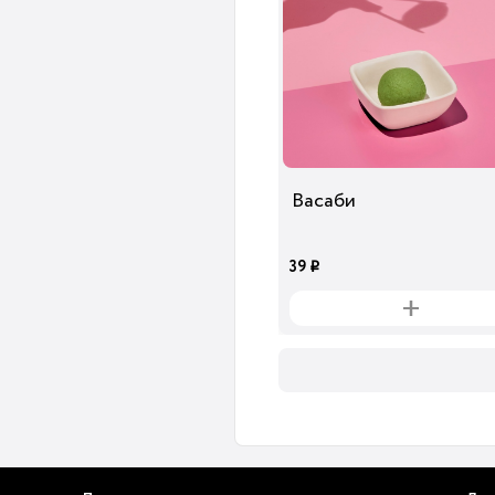
Васаби
39
i