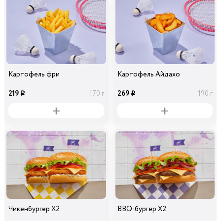
Картофель фри
Картофель Айдахо
219
269
170 г
190 г
i
i
Чикенбургер Х2
BBQ-бургер Х2