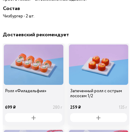
Состав
Чизбургер - 2 шт.
Достаевский рекомендует
Ролл «Филадельфия»
Запеченный ролл с острым
лососем 1/2
699
259
280 г
135 г
i
i