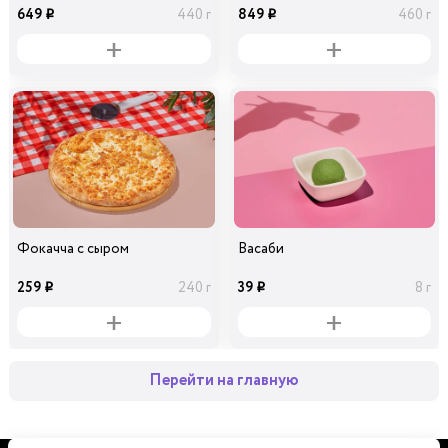
649
849
440 г
460 г
i
i
Фокачча с сыром
Васаби
259
39
240 г
8 г
i
i
Перейти на главную