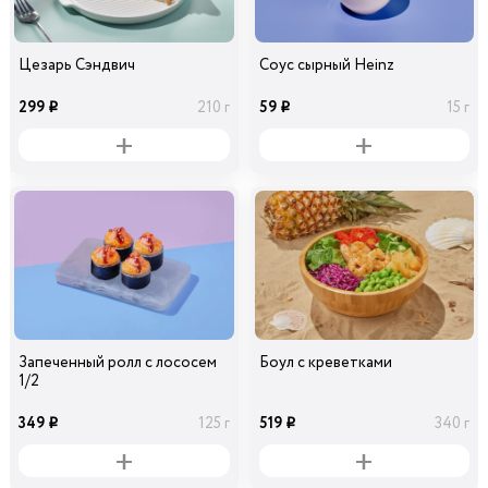
Цезарь Сэндвич
Соус сырный Heinz
299
59
210 г
15 г
i
i
Запеченный ролл с лососем
Боул с креветками
1/2
349
519
125 г
340 г
i
i