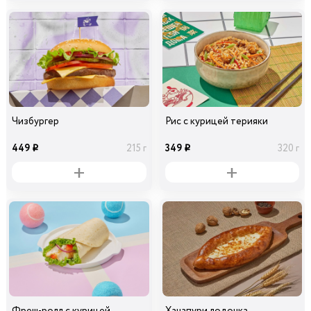
Чизбургер
Рис с курицей терияки
449
349
215 г
320 г
i
i
Фреш-ролл с курицей
Хачапури лодочка