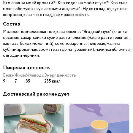
Кто спал на моей кровати?! Кто сидел на моём стуле?! Кто съел
мою любимую кашу с лесными ягодами?.. Ну хотя ладно, тут нет
вопросов, каша-то отпад, всё можно понять.
Состав
Молоко нормализованное, каша овсяная "Ягодный мусс" (хлопья
овсяные, сахар, сливки сухие растительные (масло растительное,
лактоза, белок молочный), соль поваренная пищевая, малина
сублимированная, ароматизатор натуральный), начинка яблочная
с ягодами черники.
Пищевая ценность
Белки
Жиры
Углеводы
Энерг. ценность
9
7
35
235 ккал
Достаевский рекомендует